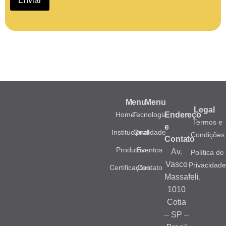
Enviar
Menu
Menu
Legal
Home
Tecnologia
Endereço
Termos e
e
Institucional
Qualidade
Condições
Contato
Produtos
Eventos
Av.
Política de
Vasco
Privacidad
Certificações
Contato
Massafeli,
1010
Cotia
– SP –